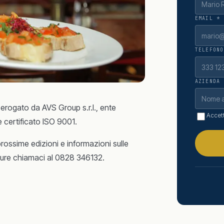
EMAIL *
TELEFONO
AZIENDA
erogato da AVS Group s.r.l., ente
Accett
 certificato ISO 9001.
prossime edizioni e informazioni sulle
ppure chiamaci al 0828 346132.