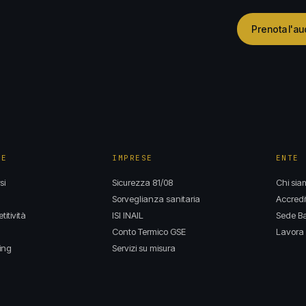
Prenota l'au
NE
IMPRESE
ENTE
si
Sicurezza 81/08
Chi sia
Sorveglianza sanitaria
Accredi
itività
ISI INAIL
Sede Ba
Conto Termico GSE
Lavora 
ing
Servizi su misura