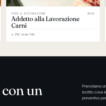
FOOD & RISTORAZIONE
BASE
Addetto alla Lavorazione
Carni
◷ 250 ore
⊞ FAD
con un
Prenotiamo un
iscritto cosa 
preventivo per 