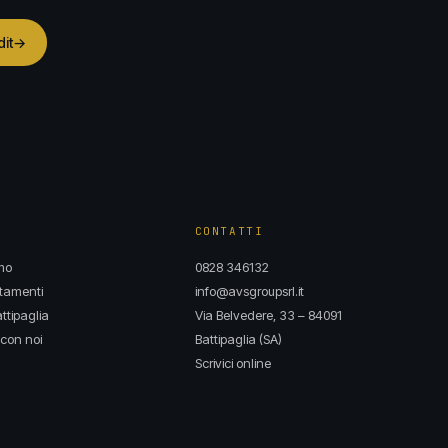
dit
→
CONTATTI
mo
0828 346132
tamenti
info@avsgroupsrl.it
ttipaglia
Via Belvedere, 33 – 84091
con noi
Battipaglia (SA)
Scrivici online