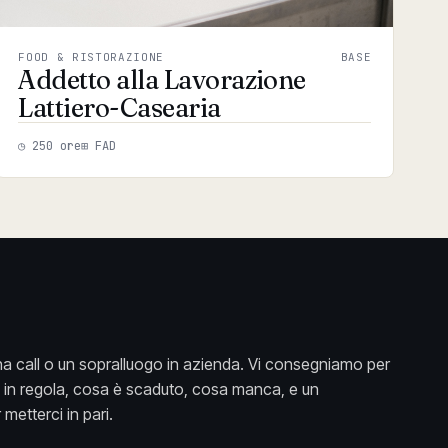
FOOD & RISTORAZIONE
BASE
Addetto alla Lavorazione
Lattiero-Casearia
◷ 250 ore
⊞ FAD
a call o un sopralluogo in azienda. Vi consegniamo per
è in regola, cosa è scaduto, cosa manca, e un
metterci in pari.