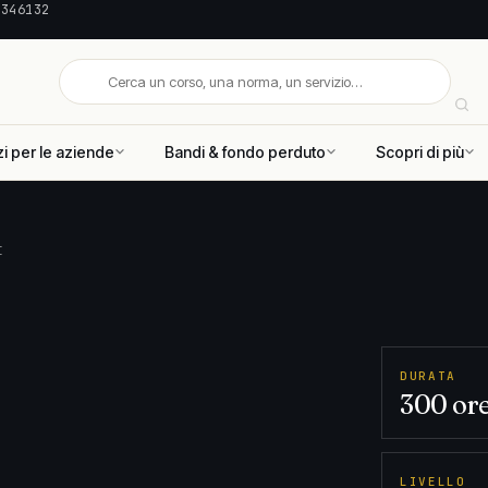
 346132
zi per le aziende
Bandi & fondo perduto
Scopri di più
I
DURATA
300 or
LIVELLO