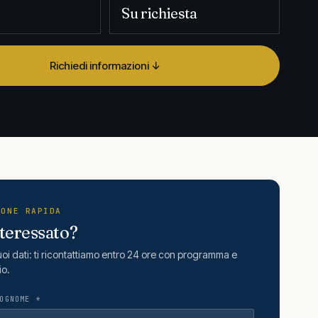
Su richiesta
Richiedi informazioni ↓
IONE RAPIDA
nteressato?
tuoi dati: ti ricontattiamo entro 24 ore con programma e
io.
OGNOME *