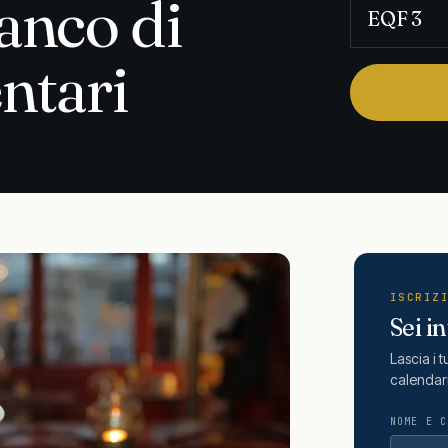
anco di
EQF 3
ntari
ISCRIZ
Sei i
Lascia i 
calendar
NOME E C