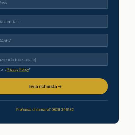
o la
Privacy Policy
*
Invia richiesta →
Preferisci chiamare? 0828 346132