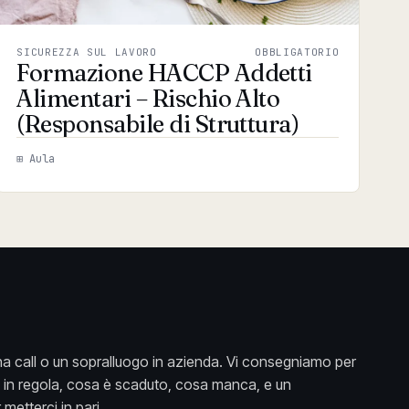
SICUREZZA SUL LAVORO
OBBLIGATORIO
Formazione HACCP Addetti
Alimentari – Rischio Alto
(Responsabile di Struttura)
⊞ Aula
a call o un sopralluogo in azienda. Vi consegniamo per
è in regola, cosa è scaduto, cosa manca, e un
metterci in pari.