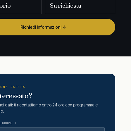
orio
Su richiesta
Richiedi informazioni ↓
IONE RAPIDA
nteressato?
tuoi dati: ti ricontattiamo entro 24 ore con programma e
io.
OGNOME *