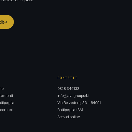
dit
→
CONTATTI
mo
0828 346132
tamenti
info@avsgroupsrl.it
ttipaglia
Via Belvedere, 33 – 84091
con noi
Battipaglia (SA)
Scrivici online