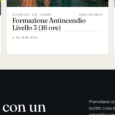
SICUREZZA SUL LAVORO
OBBLIGATORIO
Formazione Antincendio
Livello 3 (16 ore)
◷ 16 ore
⊞ Aula
con un
Prenotiamo un
iscritto cosa 
preventivo per 