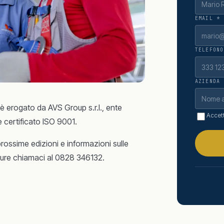
EMAIL *
TELEFONO
AZIENDA
è erogato da AVS Group s.r.l., ente
Accett
 certificato ISO 9001.
prossime edizioni e informazioni sulle
ppure chiamaci al 0828 346132.