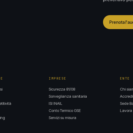
Prenota l'au
NE
IMPRESE
ENTE
si
Sicurezza 81/08
Chi sia
Sorveglianza sanitaria
Accredi
itività
ISI INAIL
Sede Ba
Conto Termico GSE
Lavora 
ing
Servizi su misura