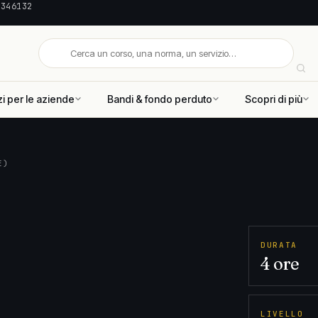
 346132
zi per le aziende
Bandi & fondo perduto
Scopri di più
E)
DURATA
4 ore
LIVELLO