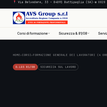
Via Belvedere, 33 – 84091 Battipaglia (SA)
·
☎ 0828
Corsi di formazione
Sicurezza & 81/08
Servi
HOME
›
CORSI
›
FORMAZIONE GENERALE DEI LAVORATORI (4 OR
D.LGS 81/08
SICUREZZA SUL LAVORO