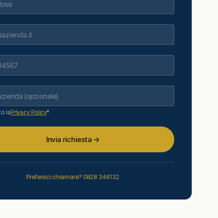
o la
Privacy Policy
*
Invia richiesta →
Preferisci chiamare? 0828 346132