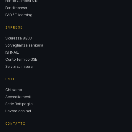
Fondo Competitività
Fondimpresa
FAD / E-learning
IMPRESE
Sicurezza 81/08
Sorveglianza sanitaria
ISI INAIL
Conto Termico GSE
Servizi su misura
ENTE
Chi siamo
Accreditamenti
Sede Battipaglia
Lavora con noi
CONTATTI