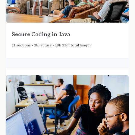
Secure Coding in Java​
11 sections • 28 lecture • 19h 33m total length