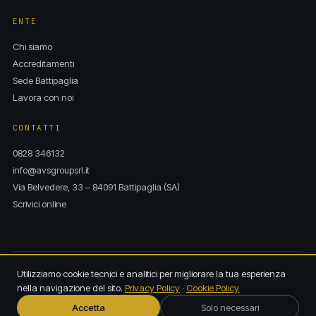
ENTE
Chi siamo
Accreditamenti
Sede Battipaglia
Lavora con noi
CONTATTI
0828 346132
info@avsgroupsrl.it
Via Belvedere, 33 – 84091 Battipaglia (SA)
Scrivici online
Utilizziamo cookie tecnici e analitici per migliorare la tua esperienza
© 2026 AVS Group s.r.l. · P.IVA 04955770658
Privacy
Cookie
Trasparenza
nella navigazione del sito.
Privacy Policy
·
Cookie Policy
Sito realizzato da
antonioiovane.it
Accetta
Solo necessari