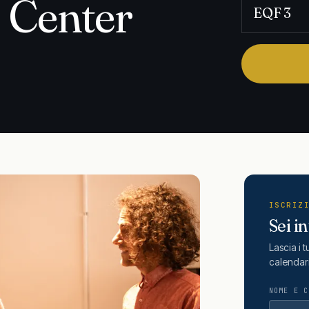
 Center
EQF 3
ISCRIZ
Sei i
Lascia i 
calendar
NOME E C