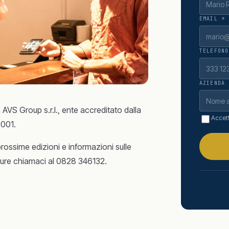
EMAIL *
TELEFONO
AZIENDA
AVS Group s.r.l., ente accreditato dalla
Accett
9001.
prossime edizioni e informazioni sulle
ppure chiamaci al 0828 346132.