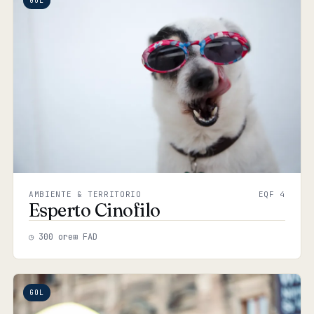
GOL
AMBIENTE & TERRITORIO
EQF 4
Esperto Cinofilo
◷ 300 ore
⊞ FAD
GOL