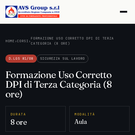
FORMAZIONE USO CORRETTO DPI DI TERZA
HOME
›
CORSI
›
CATEGORIA (8 ORE)
D.LGS 81/08
SICUREZZA SUL LAVORO
Formazione Uso Corretto
DPI di Terza Categoria (8
ore)
DURATA
MODALITÀ
8 ore
Aula