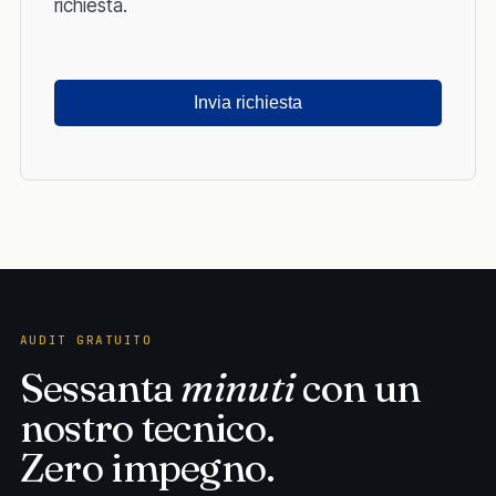
richiesta.
Si
prega
di
lasciare
vuoto
questo
campo.
AUDIT GRATUITO
Sessanta
minuti
con un
nostro tecnico.
Zero impegno.