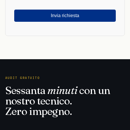
Si
prega
di
lasciare
vuoto
questo
campo.
AUDIT GRATUITO
Sessanta
minuti
con un
nostro tecnico.
Zero impegno.