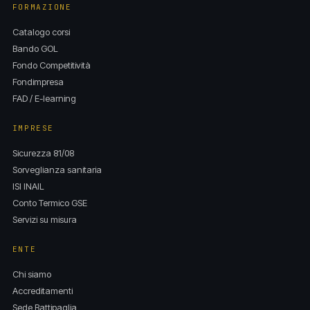
FORMAZIONE
Catalogo corsi
Bando GOL
Fondo Competitività
Fondimpresa
FAD / E-learning
IMPRESE
Sicurezza 81/08
Sorveglianza sanitaria
ISI INAIL
Conto Termico GSE
Servizi su misura
ENTE
Chi siamo
Accreditamenti
Sede Battipaglia