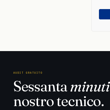
Si
prega
di
lascia
vuoto
ques
camp
AUDIT GRATUITO
Sessanta
minuti
nostro tecnico.