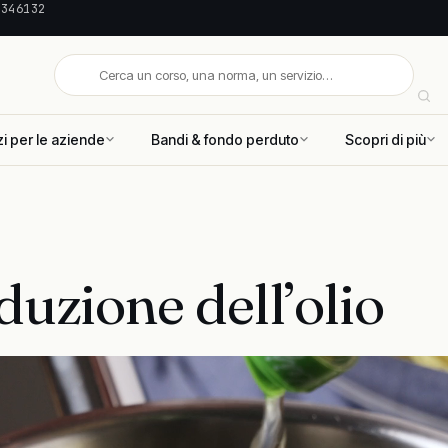
 346132
zi per le aziende
Bandi & fondo perduto
Scopri di più
duzione dell’olio