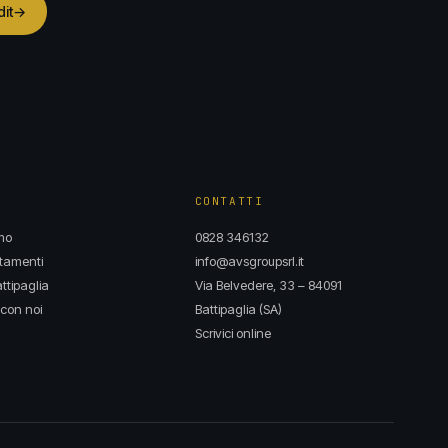
dit
→
CONTATTI
mo
0828 346132
tamenti
info@avsgroupsrl.it
ttipaglia
Via Belvedere, 33 – 84091
con noi
Battipaglia (SA)
Scrivici online