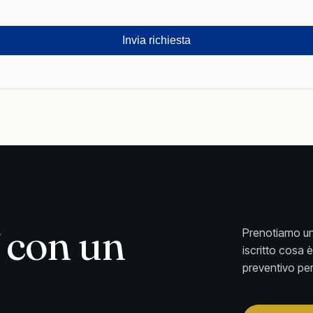
re
to
o.
con un
Prenotiamo un
iscritto cosa 
preventivo per 