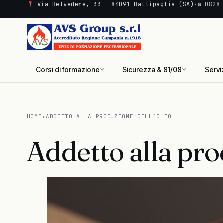
Via Belvedere, 33 – 84091 Battipaglia (SA)
·
☎ 0828
Corsi di formazione
Sicurezza & 81/08
Servi
HOME
›
ADDETTO ALLA PRODUZIONE DELL’OLIO
Addetto alla pro