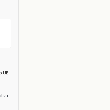
o UE
ativa