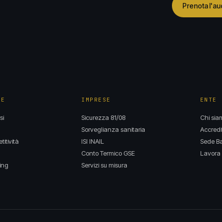
Prenota l'au
NE
IMPRESE
ENTE
si
Sicurezza 81/08
Chi sia
Sorveglianza sanitaria
Accredi
itività
ISI INAIL
Sede Ba
Conto Termico GSE
Lavora 
ing
Servizi su misura