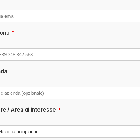
fono
*
nda
re / Area di interesse
*