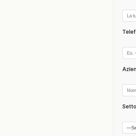
Tele
Azie
Setto