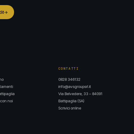
dit
→
CONTATTI
mo
0828 346132
tamenti
info@avsgroupsrl.it
ttipaglia
Via Belvedere, 33 – 84091
con noi
Battipaglia (SA)
Scrivici online