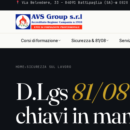
Via Belvedere, 33 – 84091 Battipaglia (SA)
·
☎ 0828
Corsi di formazione
Sicurezza & 81/08
Servi
HOME
›
SICUREZZA SUL LAVORO
D.Lgs
81/08
chiavi in ma