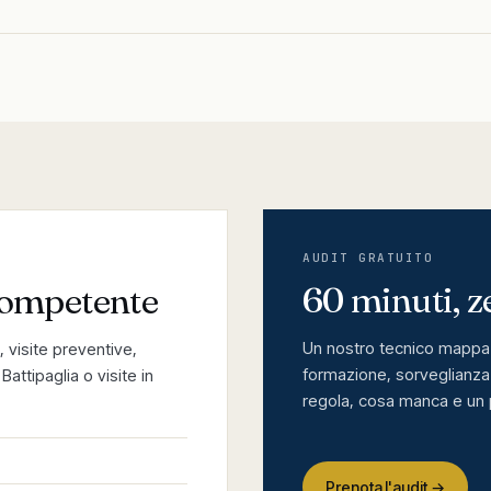
AUDIT GRATUITO
60 minuti, 
competente
Un nostro tecnico mappa 
 visite preventive,
formazione, sorveglianza 
attipaglia o visite in
regola, cosa manca e un 
Prenota l'audit →