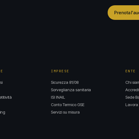
Prenota l'au
NE
IMPRESE
ENTE
si
Sicurezza 81/08
Chi sia
Sorveglianza sanitaria
Accredi
itività
ISI INAIL
Sede Ba
Conto Termico GSE
Lavora 
ing
Servizi su misura