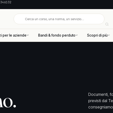
 346132
zi per le aziende
Bandi & fondo perduto
Scopri di più
no.
Documenti, for
previsti dal T
consegniamo l