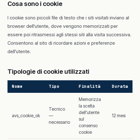
Cosa sono i cookie
I cookie sono piccoli file di testo che i siti visitati inviano al
browser dell'utente, dove vengono memorizzati per
essere poi ritrasmessi agli stessi siti alla visita successiva.
Consentono al sito di ricordare azioni e preferenze
dell'utente.
Tipologie di cookie utilizzati
Nome
Tipo
Finalità
Durata
Memorizza
la scelta
Tecnico
dell'utente
avs_cookie_ok
—
12 mesi
sul
necessario
consenso
cookie