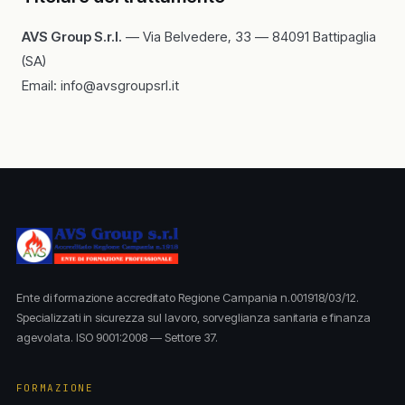
AVS Group S.r.l.
— Via Belvedere, 33 — 84091 Battipaglia
(SA)
Email:
info@avsgroupsrl.it
Ente di formazione accreditato Regione Campania n.001918/03/12.
Specializzati in sicurezza sul lavoro, sorveglianza sanitaria e finanza
agevolata. ISO 9001:2008 — Settore 37.
FORMAZIONE