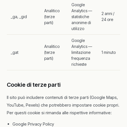
Google
Analitico
Analytics —
2 anni /
_ga, _gid
(terze
statistiche
24 ore
parti)
anonime di
utilizzo
Google
Analitico
Analytics —
_gat
(terze
limitazione
1 minuto
parti)
frequenza
richieste
Cookie di terze parti
Il sito può includere contenuti di terze parti (Google Maps,
YouTube, Pexels) che potrebbero impostare cookie propri.
Per questi cookie si rimanda alle rispettive informative:
Google Privacy Policy