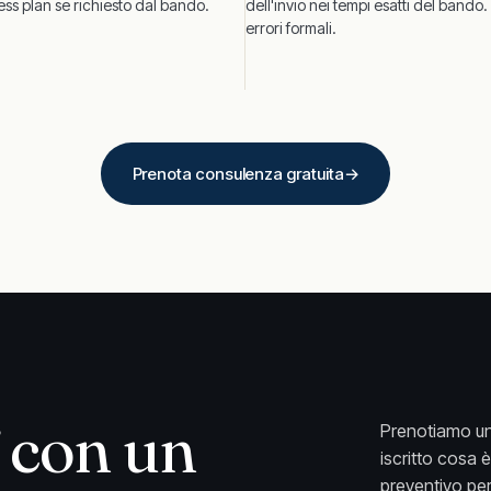
ess plan se richiesto dal bando.
dell'invio nei tempi esatti del bando
errori formali.
Prenota consulenza gratuita
→
con un
Prenotiamo un
iscritto cosa 
preventivo per 