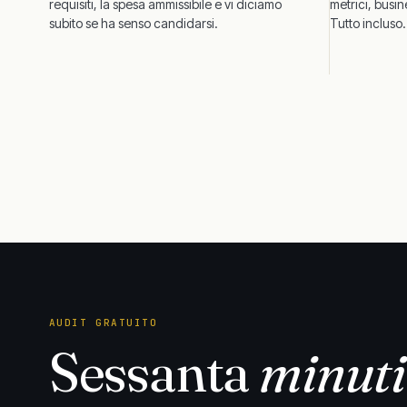
requisiti, la spesa ammissibile e vi diciamo
metrici, busin
subito se ha senso candidarsi.
Tutto incluso.
AUDIT GRATUITO
Sessanta
minuti