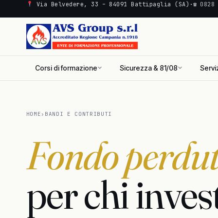
Via Belvedere, 33 – 84091 Battipaglia (SA)
·
☎ 0828
Corsi di formazione
Sicurezza & 81/08
Servi
HOME
›
BANDI E CONTRIBUTI
Fondo perdu
per chi inves