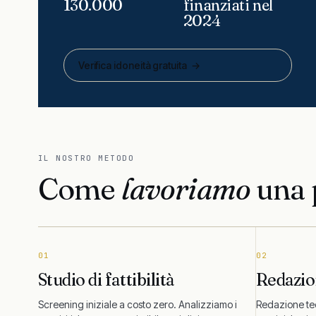
130.000
finanziati nel
2024
Verifica idoneità gratuita
→
IL NOSTRO METODO
Come
lavoriamo
una p
01
02
Studio di fattibilità
Redazio
Screening iniziale a costo zero. Analizziamo i
Redazione te