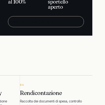
al 100%
sportello
aperto
Verifica idoneità gratuita
→
04
y
Rendicontazione
tione
Raccolta dei documenti di spesa, controllo