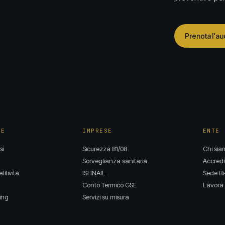
Prenota l'au
NE
IMPRESE
ENTE
si
Sicurezza 81/08
Chi sia
Sorveglianza sanitaria
Accredi
itività
ISI INAIL
Sede Ba
Conto Termico GSE
Lavora 
ing
Servizi su misura