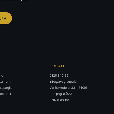
dit
→
CONTATTI
mo
0828 346132
tamenti
info@avsgroupsrl.it
ttipaglia
Via Belvedere, 33 – 84091
con noi
Battipaglia (SA)
Scrivici online