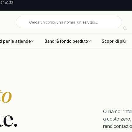
 346132
zi per le aziende
Bandi & fondo perduto
Scopri di più
to
te.
Curiamo l'inte
a costo zero,
rendicontazi