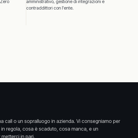
. Zero
amministrativo, gestione di integrazioni e
contraddittori con l'ente.
a call o un sopralluogo in azienda. Vi consegniamo per
è in regola, cosa è scaduto, cosa manca, e un
metterci in pari.